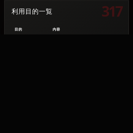
利用目的一覧
目的
内容
問い合わせ対応
作品、掲載、修正、サイト運営に関す
サイト運営
ページの改善、不具合確認、表示品質
権利管理
文章、画像、引用、掲載、利用許諾な
安全対策
迷惑行為、不正アクセス、スパム、悪
記録保管
問い合わせ履歴や合意内容を必要な範