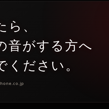
たら、
の音がする方へ
でください。
one.co.jp