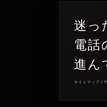
迷っ
電話
進ん
サイトマップ / Ph