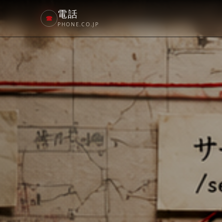
電話
☎
PHONE.CO.JP