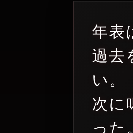
年表
過去
い。
次に
った