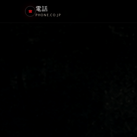
電話
☎
PHONE.CO.JP