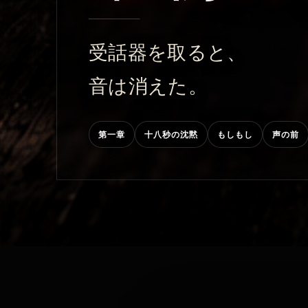
受話器を取ると、
音は消えた。
第一章
十八秒の沈黙
もしもし
声の前