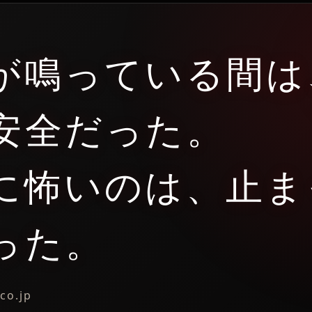
が鳴っている間は
安全だった。
に怖いのは、止ま
った。
co.jp