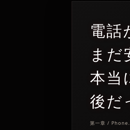
電話
まだ
本当
後だ
第一章 / Phone.