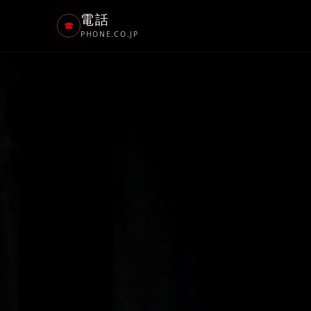
電話
☎
PHONE.CO.JP