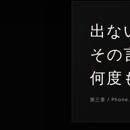
出な
その
何度
第三章 / Phone.