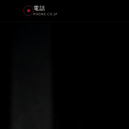
電話
☎
PHONE.CO.JP