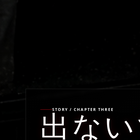
STORY / CHAPTER THREE
出ない